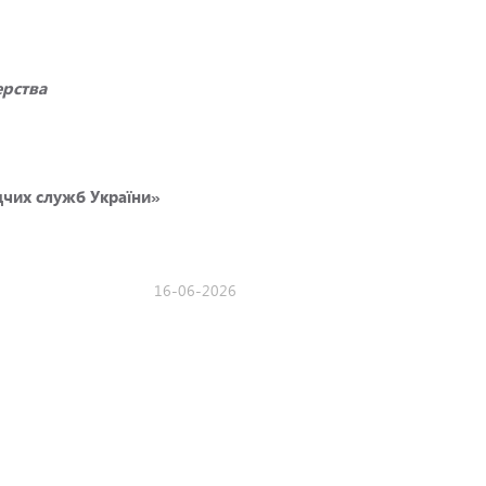
ерства
адчих служб України»
16-06-2026