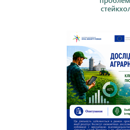
проблем
стейкхол