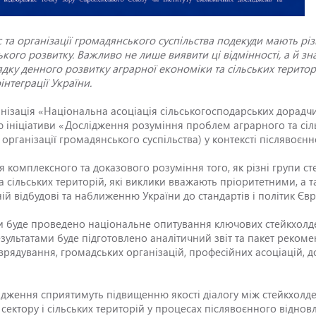
 та організації громадянського суспільства подекуди мають рі
ького розвитку. Важливо не лише виявити ці відмінності, а й зн
у денного розвитку аграрної економіки та сільських територі
інтеграції України.
нізація «Національна асоціація сільськогосподарських дорадч
 ініціативи «Дослідження розуміння проблем аграрного та сі
 організації громадянського суспільства) у контексті післявоєнно
 комплексного та доказового розуміння того, як різні групи ст
 сільських територій, які виклики вважають пріоритетними, а 
ій відбудові та наближенню України до стандартів і політик Єв
и буде проведено національне опитування ключових стейкхолде
езультатами буде підготовлено аналітичний звіт та пакет реком
врядування, громадських організацій, професійних асоціацій, д
лідження сприятимуть підвищенню якості діалогу між стейкхол
ектору і сільських територій у процесах післявоєнного відновл