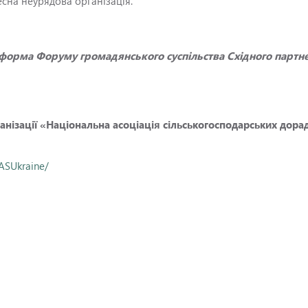
сна неурядова організація.
тформа Форуму громадянського суспільства Східного партн
анізації «Національна асоціація сільськогосподарських дор
ASUkraine/