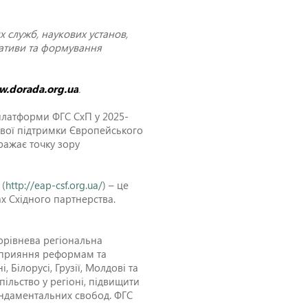
х служб, наукових установ,
іативи та формування
.dorada.org.ua
.
 платформи ФГС СхП у 2025-
сової підтримки Європейського
ражає точку зору
 (
http://eap-csf.org.ua/
) – це
х Східного партнерства.
торівнева регіональна
 сприяння реформам та
Білорусі, Грузії, Молдові та
ільство у регіоні, підвищити
фундаментальних свобод. ФГС