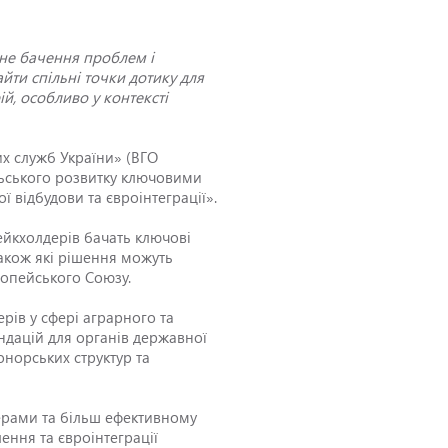
зне бачення проблем і
айти спільні точки дотику для
й, особливо у контексті
их служб України» (ВГО
льського розвитку ключовими
ї відбудови та євроінтеграції».
ейкхолдерів бачать ключові
також які рішення можуть
ропейського Союзу.
рів у сфері аграрного та
ендацій для органів державної
онорських структур та
дерами та більш ефективному
ення та євроінтеграції