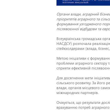
Органи влади, аграрний бізнес
пріоритетів аграрного та сільс
формування узгодженого порядк
післявоєнної відбудови та євро
Всеукраїнська громадська орга
НАСДСУ) розпочала реалізацію
стейкхолдерами (влада, бізнес,
Метою ініціативи є формування
проблеми аграрного сектору та
сприяти ефективній післявоєнн
Для досягнення мети ініціатив
сільського розвитку. За його р
влади, органів місцевого само
міжнародних партнерів.
Очікується, що результати дос
врахуванню потреб аграрного с