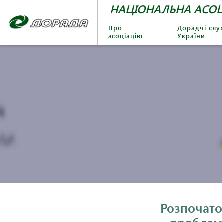
НАЦІОНАЛЬНА АСОЦ
Про
Дорадчі сл
асоціацію
України
Розпочато