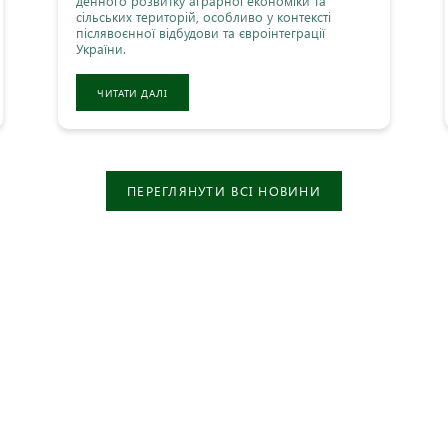
денного розвитку аграрної економіки та
сільських територій, особливо у контексті
післявоєнної відбудови та євроінтеграції
України.
ЧИТАТИ ДАЛІ
ПЕРЕГЛЯНУТИ ВСІ НОВИНИ