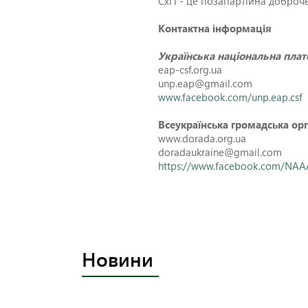
СхП - це позапартійна доброче
Контактна інформація
Українська національна пла
eap-csf.org.ua
unp.eap@gmail.com
www.facebook.com/unp.eap.csf
Всеукраїнська громадська орг
www.dorada.org.ua
doradaukraine@gmail.com
https://www.facebook.com/NAA
Новини