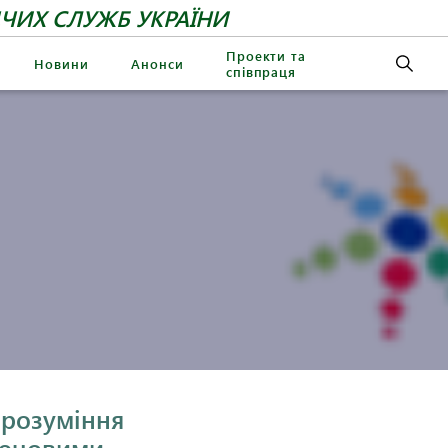
ЧИХ СЛУЖБ УКРАЇНИ
Проекти та
Новини
Анонси
співпраця
 розуміння