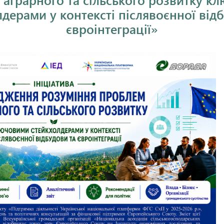
 аграрного та сільського розвитку к
дерами у контексті післявоєнної від
євроінтеграції»