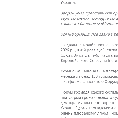
України.
Запрошуємо представників орга
територіальних громад та орга
спільного бачення майбутньог
Уся інформація, пов’язана з р
Ця діяльність здійснюється в 
2026 р.», який реалізує Інсти
Союзу. Зміст цієї публікації 
Європейського Союзу чи Інстит
Українська національна платф
мережа з понад 150 громадськи
Платформа є частиною Форуму 
Форум громадянського суспільс
платформа громадянського сус
демократичним перетворенням у
Україні. Будучи громадським е
рівень плюралізму у публічном