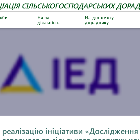
ІАЦІЯ СІЛЬСЬКОГОСПОДАРСЬКИХ ДОРАД
ужби
Наша
На допомогу
діяльність
дораднику
 реалізацію ініціативи «Дослідження