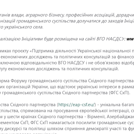
нів влади, аграрного бізнесу, професійних асоціацій, дорадчи
нізацій громадянського суспільства долучатися до заходів Ініц
о українського села.
еалізацією Ініціативи буде розміщена на сайті ВГО НАСДС
У
:
www
рамках проєкту «Підтримка діяльності Української національної
тут економічних досліджень та політичних консультацій за фінан
є виключною відповідальністю ВГО НАСДСУ і не обов’язково відоб
уту економічних досліджень та політичних консультацій.
орма Форуму громадянського суспільства Східного партнерства
х організацій України, що відстоює українські інтереси в рамка
громадянського суспільства Східного партнерства (ФГС СхП).
тва Східного партнерства (
https://eap-csf.eu/
) - унікальна бага
пільства, спрямована на просування європейської інтеграції,
 шести країнах Східного партнерства - Вірменії, Азербайджані, 
лементом СхП, ФГС СхП намагається посилити громадянське сусп
у дискурсі та політиці шляхом сприяння демократії участі та 