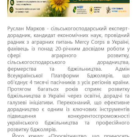
Руслан Марков - сільськогосподарський експерт-
дорадник, кандидат економічних наук, провідний
радник з аграрних питань Mercy Corps в Україні,
фахівець із понад 20-річним досвідом роботи у
сфері аграрного розвитку,
сільськогосподарського дорадництва,
фермерства та бджільництва. Адмін
Всеукраїнської Платформи Бджолярів, що
об'єднує 4 тисячі пасічників з усіх регіонів країни.
Протягом багатьох років сприяє розвитку
бджільництва в Україні через освітні, дорадчі та
галузеві ініціативи. Переконаний, що ефективне
дорадництво є одним із ключових інструментів
підвищення конкурентоспроможності
українського бджільництва та професійного
розвитку бджолярів.
Його кредо: «Просвітництво, що приносить